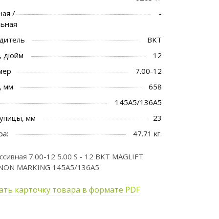
ая /
-
льная
дитель
BKT
, дюйм
12
мер
7.00-12
, мм
658
145A5/136A5
упицы, мм
23
ра:
47.71 кг.
сивная 7.00-12 5.00 S - 12 BKT MAGLIFT
 NON MARKING 145A5/136A5
ать карточку товара в формате PDF