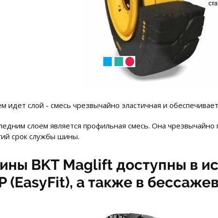
ем идет слой - смесь чрезвычайно эластичная и обеспечивае
ледним слоем является профильная смесь. Она чрезвычайно 
гий срок службы шины.
ины BKT Maglift доступны в и
P (EasyFit), а также в бессаже