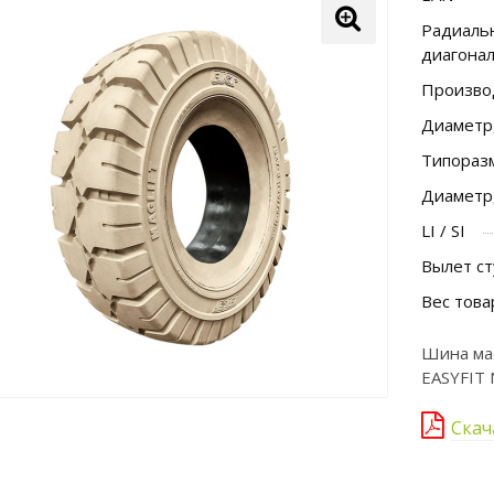
Радиальн
диагона
Произво
Диаметр
Типораз
Диаметр
LI / SI
Вылет ст
Вес това
Шина мас
EASYFIT
Скач