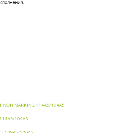
исполнения.
YFIT NON MARKING 114A5/104A5
T 114A5/104A5
FIT 109A5/100A5