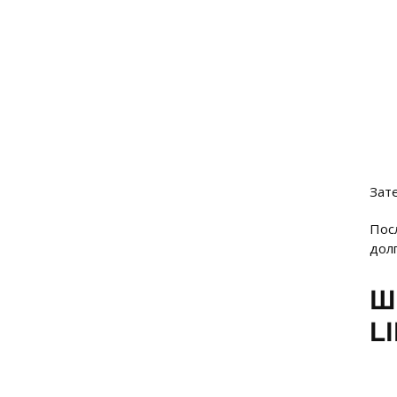
Зат
Пос
дол
Ш
LI