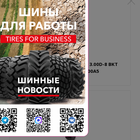
15X4.5-8 (125/75-8,15X4 1/2-8) 3.00D-8 BKT
MAGLIFT ECO EASYFIT 109A5/100A5