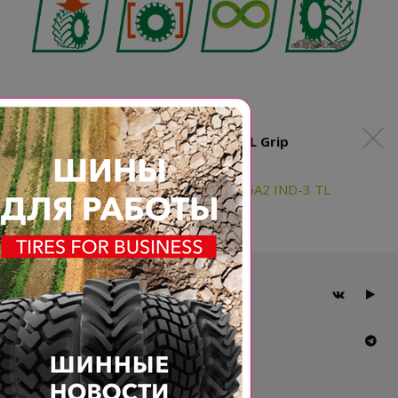
Доступные типоразмеры BKT XL Grip
16.00-25 32PR BKT XL GRIP 205A2 IND-3 TL
Главная
Компания
Шины BKT
Новости